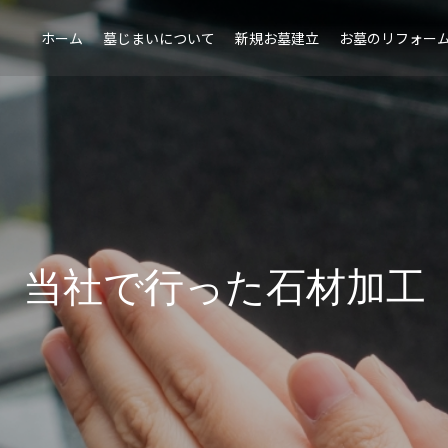
ホーム
墓じまいについて
新規お墓建立
お墓のリフォー
当
社
で
行
っ
た
石
材
加
工