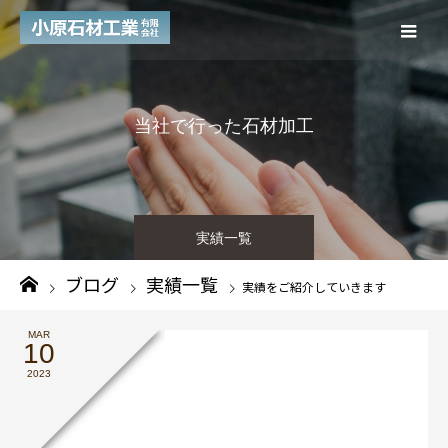
当
社
で
行
っ
た
石
材
加
工
実績一覧
ブログ
実績一覧
実績をご紹介していきます
MAR
10
2023