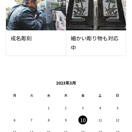
戒名彫刻
細かい彫り物も対応
中
2023年3月
月
火
水
木
金
土
日
1
2
3
4
5
10
6
7
8
9
11
12